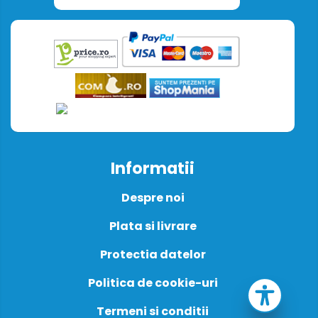
Informatii
Despre noi
Plata si livrare
Protectia datelor
Politica de cookie-uri
Termeni si conditii