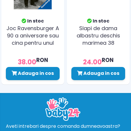
In stoc
In stoc
Joc Ravensburger A
Slapi de dama
90 a aniversare sau
albastru deschis
cina pentru unul
marimea 38
plus 10ani germana
RON
RON
38.00
24.00
Adauga in cos
Adauga in cos
Aveti intrebari despre comanda dumneavoastra?