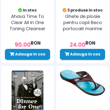
In stoc
3 produse in stoc
Ahava Time To
Ghete de ploaie
Clear All in One
pentru copii Beco
Toning Cleanser
portocalii marime
Lotiune Indepartare
28
Machiaj Fata si Ochi
RON
RON
90.00
24.00
250ml
Adauga in cos
Adauga in cos