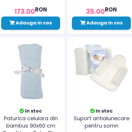
RON
RON
173.00
35.00
Adauga in cos
Adauga in cos
In stoc
In stoc
Paturica celulara din
Suport antialunecare
bambus 90x60 cm
pentru somn