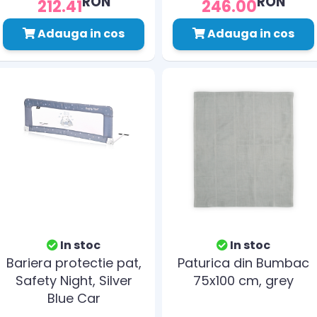
RON
RON
212.41
246.00
alb cu verde
Adauga in cos
Adauga in cos
In stoc
In stoc
Bariera protectie pat,
Paturica din Bumbac
Safety Night, Silver
75x100 cm, grey
Blue Car