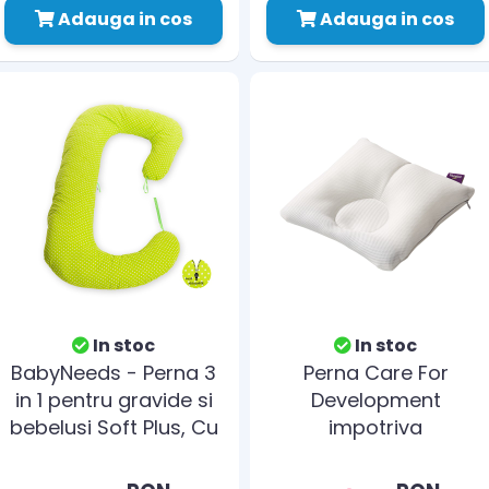
Adauga in cos
Adauga in cos
In stoc
In stoc
BabyNeeds - Perna 3
Perna Care For
in 1 pentru gravide si
Development
bebelusi Soft Plus, Cu
impotriva
husa detasabila din
plagiocefaliei si
bumbac, Bulinute mici
brahicefaliei 0-8 luni