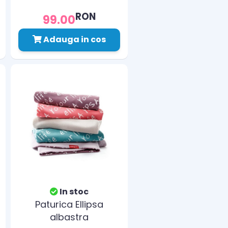
RON
99.00
Adauga in cos
In stoc
Paturica Ellipsa
albastra