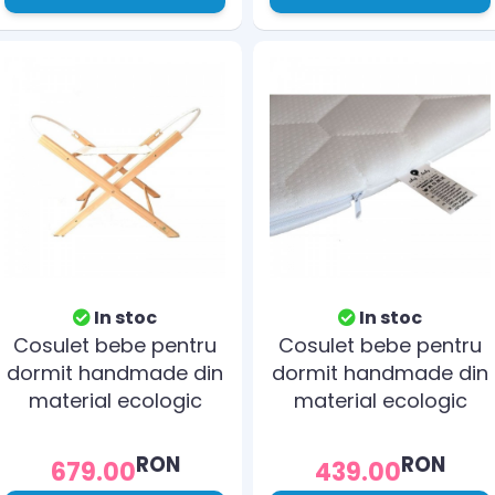
In stoc
In stoc
Cosulet bebe pentru
Cosulet bebe pentru
dormit handmade din
dormit handmade din
material ecologic
material ecologic
Baby natur include
Baby natur
stand
RON
RON
679.00
439.00