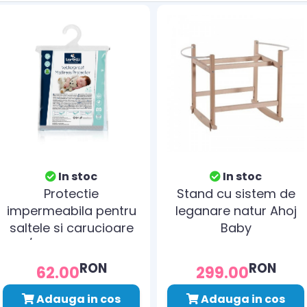
In stoc
In stoc
Protectie
Stand cu sistem de
impermeabila pentru
leganare natur Ahoj
saltele si carucioare
Baby
70/140 cm, Custom
RON
RON
62.00
299.00
Adauga in cos
Adauga in cos