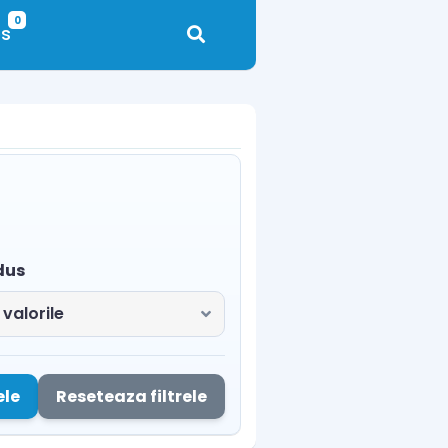
0
s
dus
ele
Reseteaza filtrele