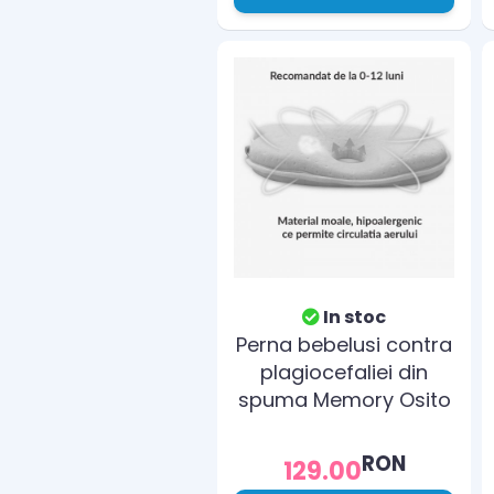
In stoc
Perna bebelusi contra
plagiocefaliei din
spuma Memory Osito
Olmitos Alb
RON
129.00