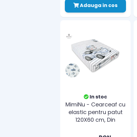
Adauga in cos
In stoc
MimiNu - Cearceaf cu
elastic pentru patut
120X60 cm, Din
bumbac, Old Road
Blue