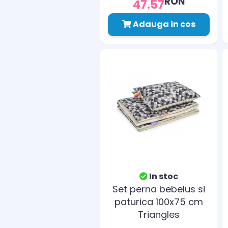
RON
47.57
Adauga in cos
In stoc
Set perna bebelus si
paturica 100x75 cm
Triangles