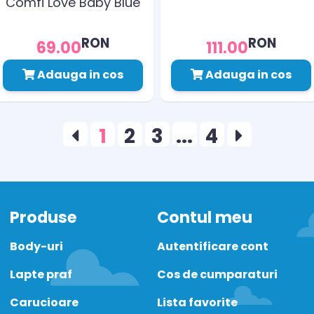
Comfi Love Baby Blue
844272
RON
RON
69.00
111.00
Adauga in cos
Adauga in cos
1
2
3
...
4
Produse
Contul meu
Body-uri
Autentificare cont
Lapte praf
Cos de cumparaturi
Carucioare
Lista favorite