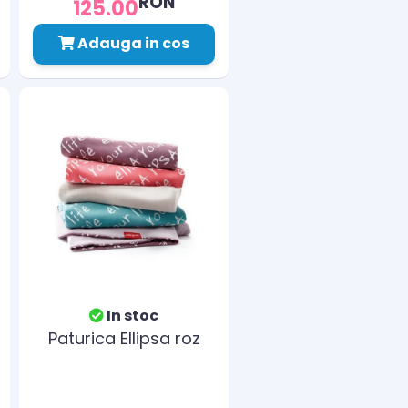
RON
125.00
Adauga in cos
In stoc
Paturica Ellipsa roz