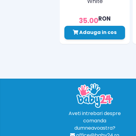
White
RON
35.00
Adauga in cos
Aveti intrebari despre
comanda
dumneavoastra?
office@baby24.ro