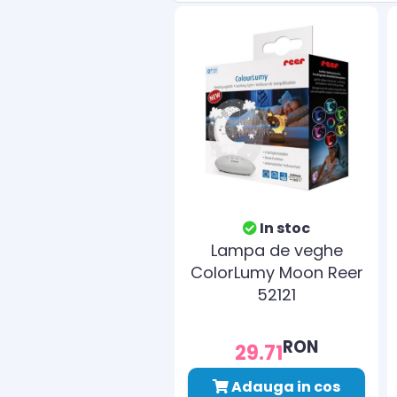
In stoc
Lampa de veghe
ColorLumy Moon Reer
52121
RON
29.71
Adauga in cos