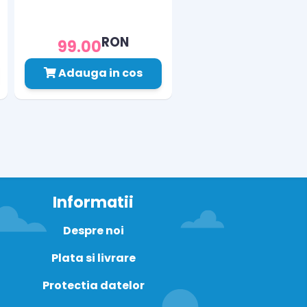
RON
99.00
Adauga in cos
Informatii
Despre noi
Plata si livrare
Protectia datelor