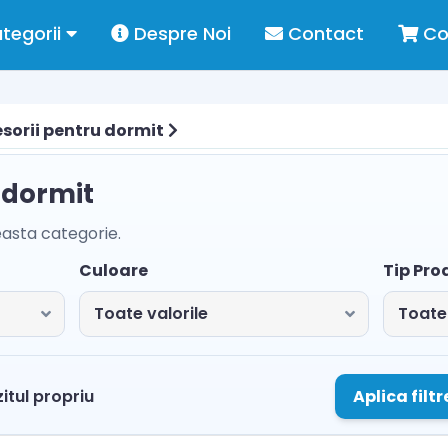
tegorii
Despre Noi
Contact
Co
sorii pentru dormit
 dormit
easta categorie.
Culoare
Tip Pro
Aplica filtr
itul propriu