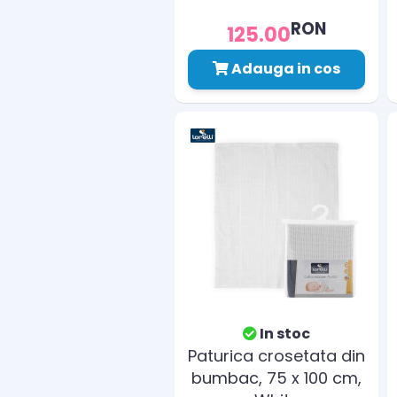
RON
125.00
Adauga in cos
In stoc
Paturica crosetata din
bumbac, 75 x 100 cm,