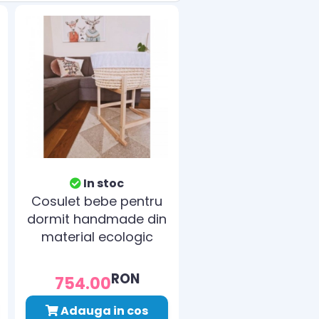
In stoc
Cosulet bebe pentru
dormit handmade din
material ecologic
Ahoj Baby natur,
include stand cu
RON
754.00
sistem de leganare
Adauga in cos