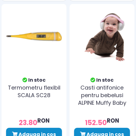
In stoc
In stoc
Termometru flexibil
Casti antifonice
SCALA SC28
pentru bebelusi
ALPINE Muffy Baby
Pink ALP24951
RON
RON
23.80
152.50
Adauga in cos
Adauga in cos