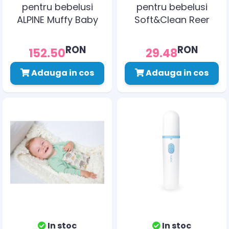
pentru bebelusi
pentru bebelusi
ALPINE Muffy Baby
Soft&Clean Reer
Blue ALP24944
79112
RON
RON
152.50
29.48
Adauga in cos
Adauga in cos
In stoc
In stoc