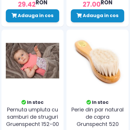
RON
RON
29.42
27.00
Adauga in cos
Adauga in cos
In stoc
In stoc
Pernuta umpluta cu
Perie din par natural
samburi de struguri
de capra
Gruenspecht 152-00
Grunspecht 520