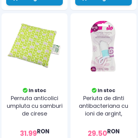
In stoc
In stoc
Pernuta anticolici
Periuta de dinti
umpluta cu samburi
antibacteriana cu
de cirese
ioni de argint,
Gruenspecht 112-V2
pentru folosire pe
deget, 0-12 luni, nip
RON
RON
31.99
29.50
37070