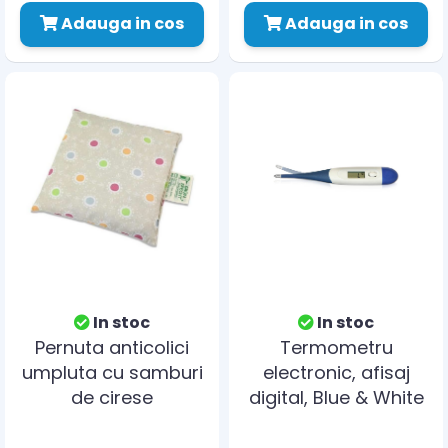
Adauga in cos
Adauga in cos
In stoc
In stoc
Pernuta anticolici
Termometru
umpluta cu samburi
electronic, afisaj
de cirese
digital, Blue & White
Gruenspecht 112-V3