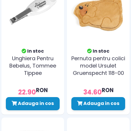
In stoc
In stoc
Unghiera Pentru
Pernuta pentru colici
Bebelus, Tommee
model Ursulet
Tippee
Gruenspecht 118-00
RON
RON
22.90
34.60
Adauga in cos
Adauga in cos