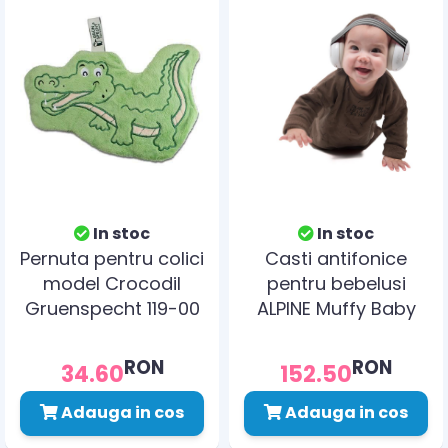
In stoc
In stoc
Pernuta pentru colici
Casti antifonice
model Crocodil
pentru bebelusi
Gruenspecht 119-00
ALPINE Muffy Baby
Black ALP25613
RON
RON
34.60
152.50
Adauga in cos
Adauga in cos