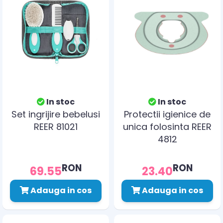
In stoc
In stoc
Set ingrijire bebelusi
Protectii igienice de
REER 81021
unica folosinta REER
4812
RON
RON
69.55
23.40
Adauga in cos
Adauga in cos