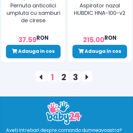
Pernuta anticolici
Aspirator nazal
umpluta cu samburi
HUBDIC HNA-100-v2
de cirese
Gruenspecht 100-XX
RON
RON
37.59
215.00
Adauga in cos
Adauga in cos
1
2
3
Aveti intrebari despre comanda dumneavoastra?