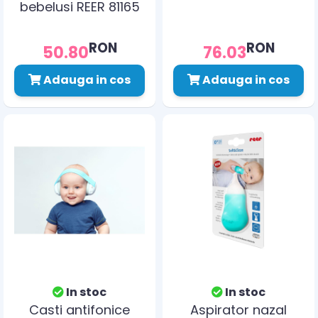
bebelusi REER 81165
RON
RON
50.80
76.03
Adauga in cos
Adauga in cos
In stoc
In stoc
Casti antifonice
Aspirator nazal