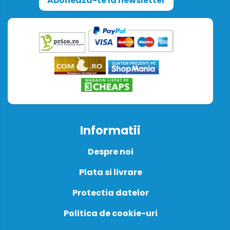
Aboneaza-te la newsletter
Informatii
Despre noi
Plata si livrare
Protectia datelor
Politica de cookie-uri