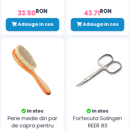
RON
RON
33.50
43.71
Adauga in cos
Adauga in cos
In stoc
In stoc
Perie medie din par
Forfecuta Solingen
de capra pentru
REER 83