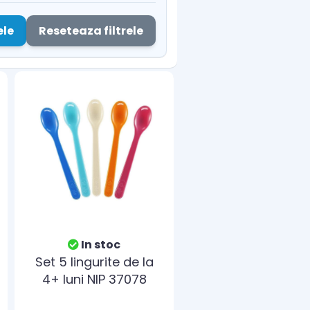
ele
Reseteaza filtrele
In stoc
Set 5 lingurite de la
4+ luni NIP 37078