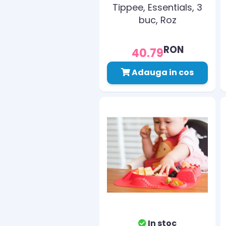
Tippee, Essentials, 3
buc, Roz
RON
40.79
Adauga in cos
In stoc