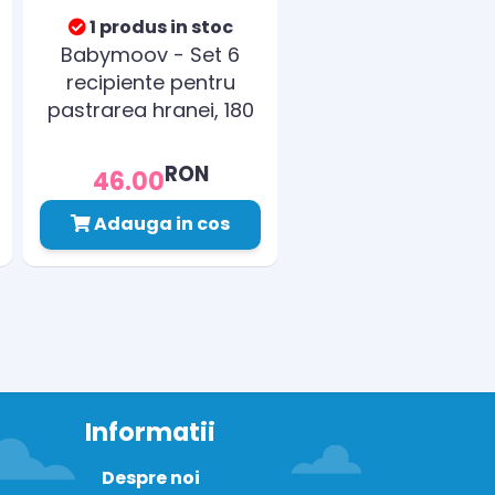
1 produs in stoc
Babymoov - Set 6
recipiente pentru
pastrarea hranei, 180
ml
RON
46.00
Adauga in cos
Informatii
Despre noi