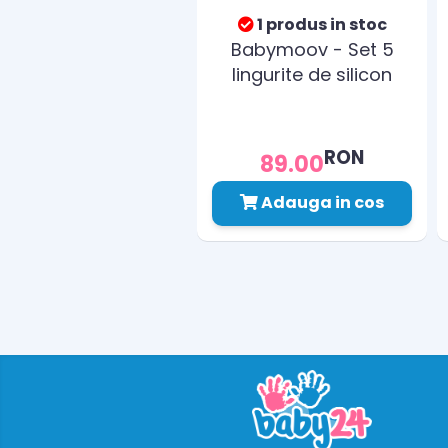
1 produs in stoc
Babymoov - Set 5
lingurite de silicon
RON
89.00
Adauga in cos