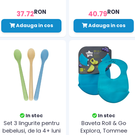
RON
RON
37.72
40.79
Adauga in cos
Adauga in cos
In stoc
In stoc
Set 3 lingurite pentru
Baveta Roll & Go
bebelusi, de la 4+ luni
Explora, Tommee