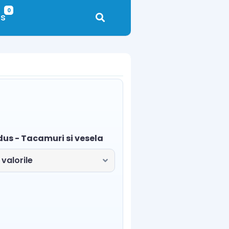
0
s
dus - Tacamuri si vesela