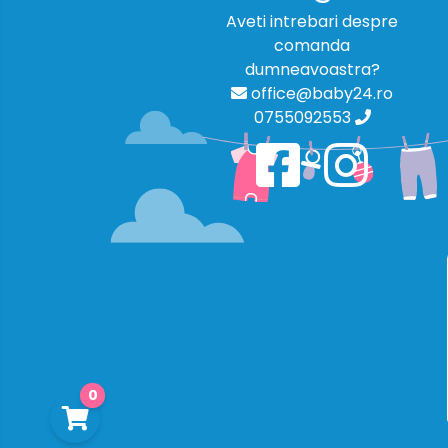
Aveti intrebari despre
comanda
dumneavoastra?
office@baby24.ro
0755092553
0