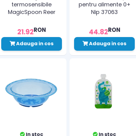
termosensibile
pentru alimente 0+
MagicSpoon Reer
Nip 37063
23012
RON
RON
21.92
44.82
Adauga in cos
Adauga in cos
In stoc
In stoc