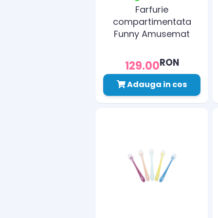
Farfurie
compartimentata
Funny Amusemat
rosu
RON
129.00
Adauga in cos