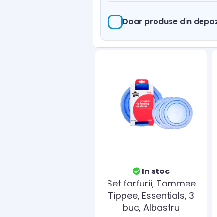
Doar produse din depoz
In stoc
Set farfurii, Tommee
Tippee, Essentials, 3
buc, Albastru