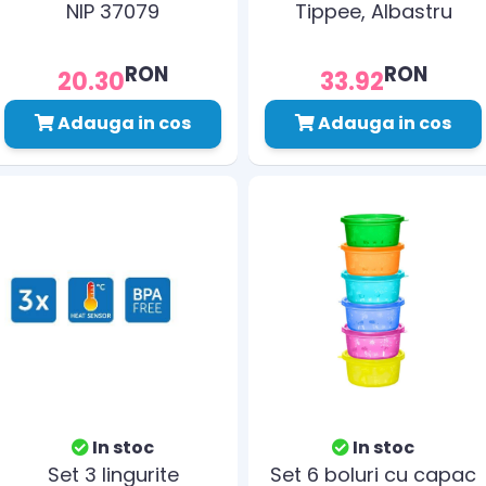
NIP 37079
Tippee, Albastru
RON
RON
20.30
33.92
Adauga in cos
Adauga in cos
In stoc
In stoc
Set 3 lingurite
Set 6 boluri cu capac