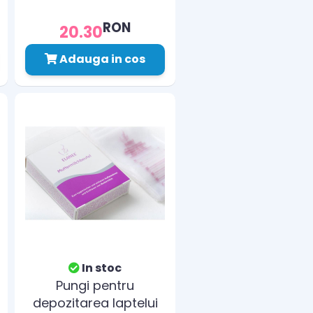
RON
20.30
Adauga in cos
In stoc
Pungi pentru
depozitarea laptelui