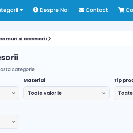
tegorii
Despre Noi
Contact
Co
camuri si accesorii
sorii
easta categorie.
Material
Tip pro