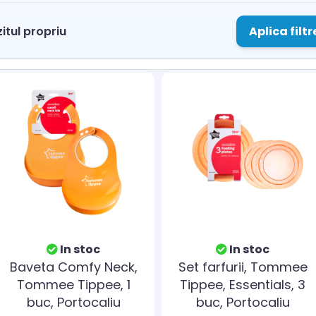
Aplica filtr
itul propriu
In stoc
In stoc
Baveta Comfy Neck,
Set farfurii, Tommee
Tommee Tippee, 1
Tippee, Essentials, 3
buc, Portocaliu
buc, Portocaliu