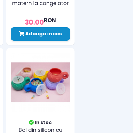
matern la congelator
ELANEE 710-00
RON
30.00
Adauga in cos
In stoc
Bol din silicon cu