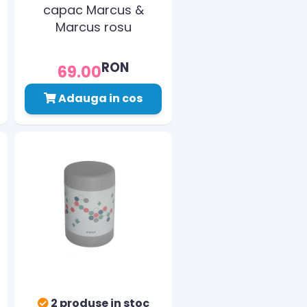
capac Marcus &
Marcus rosu
RON
69.00
Adauga in cos
2 produse in stoc