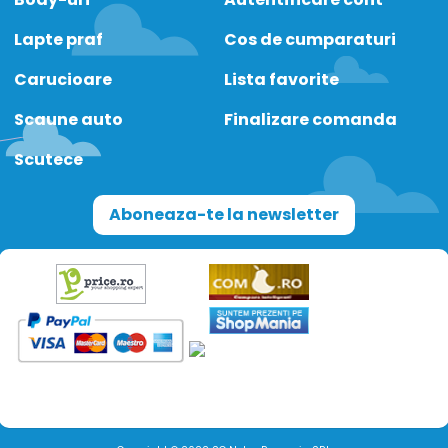
Lapte praf
Cos de cumparaturi
Carucioare
Lista favorite
Scaune auto
Finalizare comanda
Scutece
Aboneaza-te la newsletter