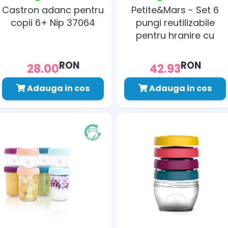
Castron adanc pentru
Petite&Mars - Set 6
copii 6+ Nip 37064
pungi reutilizabile
pentru hranire cu
elefantei Papoo
Albastru
RON
RON
28.00
42.93
Adauga in cos
Adauga in cos