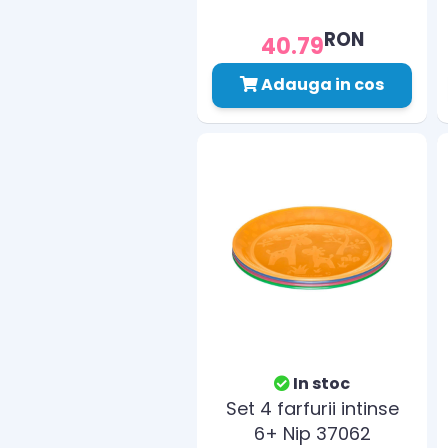
RON
40.79
Adauga in cos
In stoc
Set 4 farfurii intinse
6+ Nip 37062