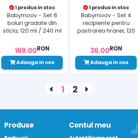
1 produs in stoc
1 produs in stoc
Babymoov - Set 8
Babymoov - Set 4
boluri gradate din
recipiente pentru
sticla, 120 ml / 240 ml
pastrarea hranei, 120
ml
RON
RON
169.00
36.00
Adauga in cos
Adauga in cos
1
2
Produse
Contul meu
Body-uri
Autentificare cont