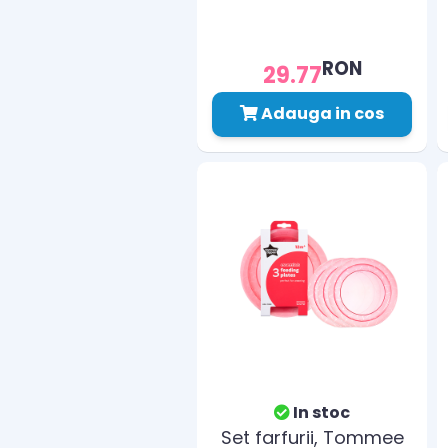
RON
29.77
Adauga in cos
In stoc
Set farfurii, Tommee