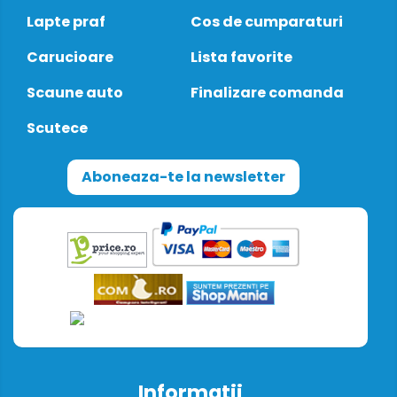
Lapte praf
Cos de cumparaturi
Carucioare
Lista favorite
Scaune auto
Finalizare comanda
Scutece
Aboneaza-te la newsletter
Informatii