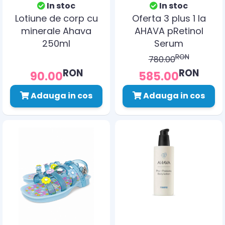
In stoc
In stoc
Lotiune de corp cu
Oferta 3 plus 1 la
minerale Ahava
AHAVA pRetinol
250ml
Serum
RON
780.00
RON
RON
90.00
585.00
Adauga in cos
Adauga in cos