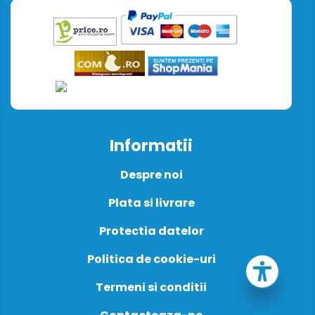
Informatii
Despre noi
Plata si livrare
Protectia datelor
Politica de cookie-uri
Termeni si conditii