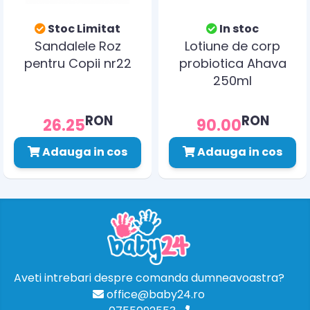
Stoc Limitat
In stoc
Sandalele Roz
Lotiune de corp
pentru Copii nr22
probiotica Ahava
250ml
RON
RON
26.25
90.00
Adauga in cos
Adauga in cos
Aveti intrebari despre comanda dumneavoastra?
office@baby24.ro