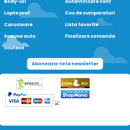
Body-uri
Autentificare cont
Lapte praf
Cos de cumparaturi
Carucioare
Lista favorite
Scaune auto
Finalizare comanda
Scutece
Aboneaza-te la newsletter