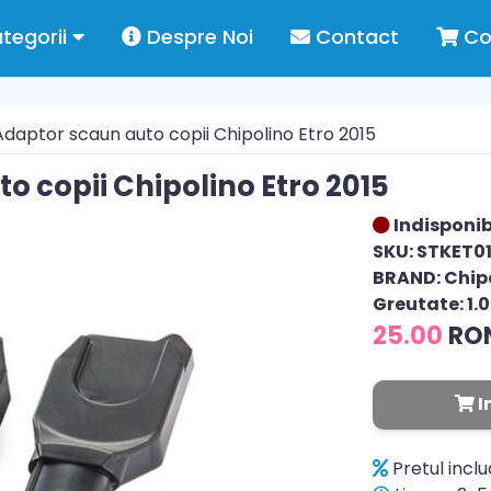
tegorii
Despre Noi
Contact
Co
daptor scaun auto copii Chipolino Etro 2015
o copii Chipolino Etro 2015
Indisponib
SKU: STKET0
BRAND: Chip
Greutate: 1.
25.00
RO
I
Pretul incl