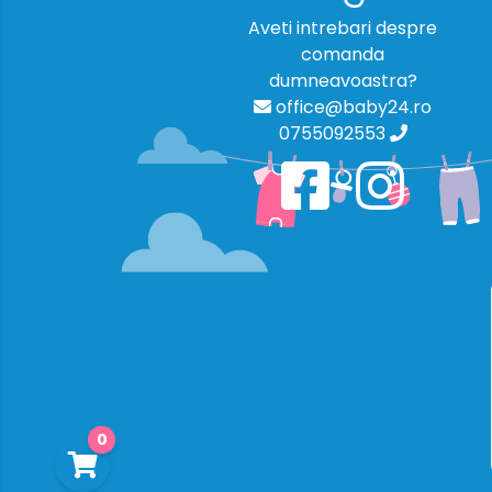
Aveti intrebari despre
comanda
dumneavoastra?
office@baby24.ro
0755092553
0