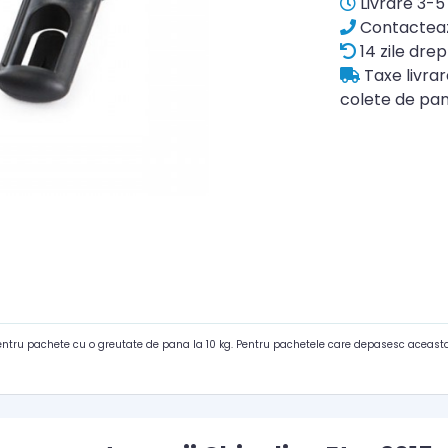
Livrare 3-5 
Contacteaz
14 zile drep
Taxe livra
colete de pan
pentru pachete cu o greutate de pana la 10 kg. Pentru pachetele care depasesc aceasta