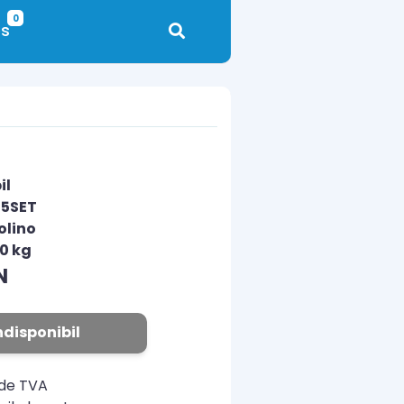
0
s
il
15SET
olino
00 kg
N
ndisponibil
ude TVA