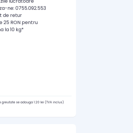
zile lucratoare
a-ne: 0755.092.553
t de retur
re 25 RON pentru
a la 10 kg*
 greutate se adauga 1.20 lei (TVA inclus)