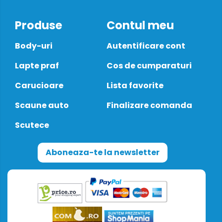
Produse
Contul meu
Body-uri
Autentificare cont
Lapte praf
Cos de cumparaturi
Carucioare
Lista favorite
Scaune auto
Finalizare comanda
Scutece
Aboneaza-te la newsletter