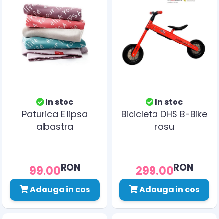
In stoc
In stoc
Paturica Ellipsa
Bicicleta DHS B-Bike
albastra
rosu
RON
RON
99.00
299.00
Adauga in cos
Adauga in cos