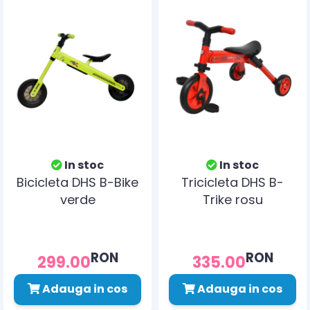
In stoc
In stoc
Bicicleta DHS B-Bike
Tricicleta DHS B-
verde
Trike rosu
RON
RON
299.00
335.00
Adauga in cos
Adauga in cos