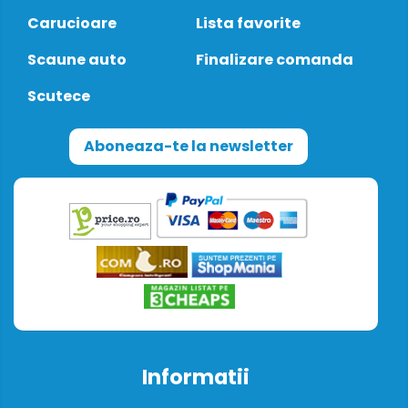
Carucioare
Lista favorite
Scaune auto
Finalizare comanda
Scutece
Aboneaza-te la newsletter
Informatii