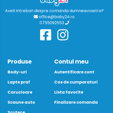
Aveti intrebari despre comanda dumneavoastra?
office@baby24.ro
0755092553
Produse
Contul meu
Body-uri
Autentificare cont
Lapte praf
Cos de cumparaturi
Carucioare
Lista favorite
Scaune auto
Finalizare comanda
Scutece