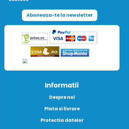
Aboneaza-te la newsletter
Informatii
Despre noi
Plata si livrare
Protectia datelor