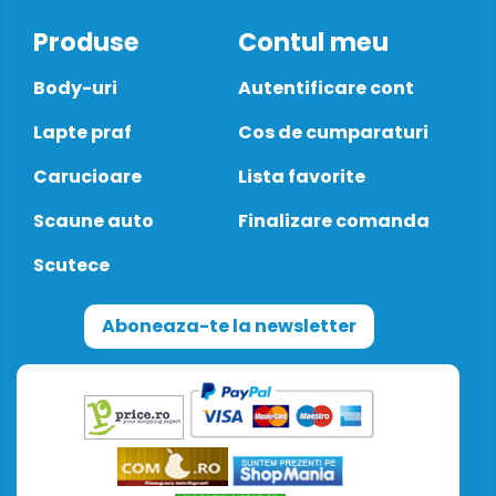
Produse
Contul meu
Body-uri
Autentificare cont
Lapte praf
Cos de cumparaturi
Carucioare
Lista favorite
Scaune auto
Finalizare comanda
Scutece
Aboneaza-te la newsletter