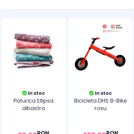
In stoc
In stoc
Paturica Ellipsa
Bicicleta DHS B-Bike
albastra
rosu
RON
RON