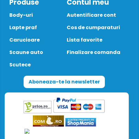
Produse
Contul meu
Body-uri
Autentificare cont
Lapte praf
Cos de cumparaturi
Carucioare
Lista favorite
Scaune auto
Finalizare comanda
Scutece
Aboneaza-te la newsletter