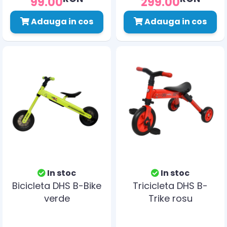
99.00
299.00
Adauga in cos
Adauga in cos
In stoc
In stoc
Bicicleta DHS B-Bike
Tricicleta DHS B-
verde
Trike rosu