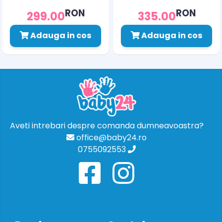
RON
RON
299.00
335.00
Adauga in cos
Adauga in cos
Aveti intrebari despre comanda dumneavoastra?
office@baby24.ro
0755092553