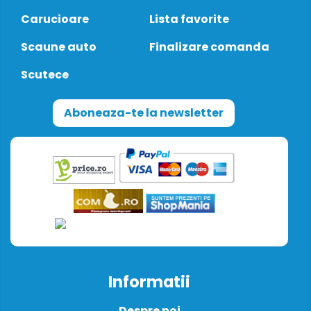
Carucioare
Lista favorite
Scaune auto
Finalizare comanda
Scutece
Aboneaza-te la newsletter
Informatii
Despre noi