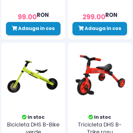
RON
RON
99.00
299.00
Adauga in cos
Adauga in cos
In stoc
In stoc
Bicicleta DHS B-Bike
Tricicleta DHS B-
verde
Trike rosu