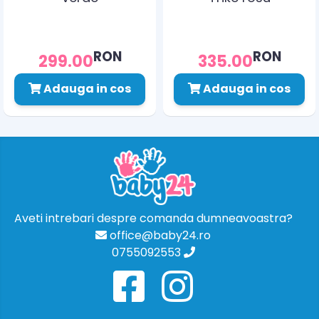
RON
RON
299.00
335.00
Adauga in cos
Adauga in cos
Aveti intrebari despre comanda dumneavoastra?
office@baby24.ro
0755092553