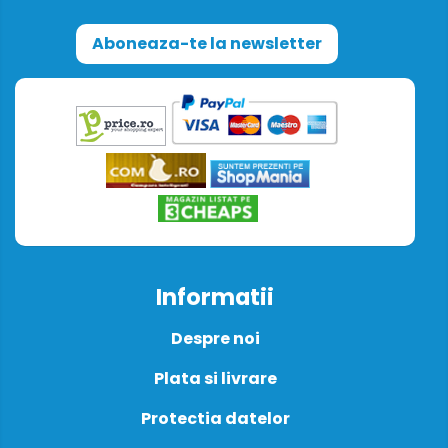
Aboneaza-te la newsletter
Informatii
Despre noi
Plata si livrare
Protectia datelor