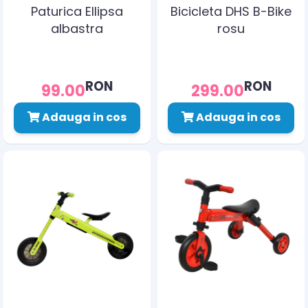
Paturica Ellipsa
Bicicleta DHS B-Bike
albastra
rosu
RON
RON
99.00
299.00
Adauga in cos
Adauga in cos