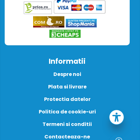
Informatii
Despre noi
Plata si livrare
Protectia datelor
Politica de cookie-uri
Termeni si conditii
Contacteaza-ne