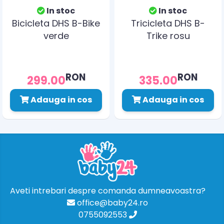
In stoc
In stoc
Bicicleta DHS B-Bike
Tricicleta DHS B-
verde
Trike rosu
RON
RON
299.00
335.00
Adauga in cos
Adauga in cos
Aveti intrebari despre comanda dumneavoastra?
office@baby24.ro
0755092553