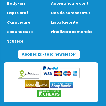
Body-uri
Autentificare cont
Lapte praf
Cos de cumparaturi
Carucioare
Lista favorite
Scaune auto
Finalizare comanda
Scutece
Aboneaza-te la newsletter