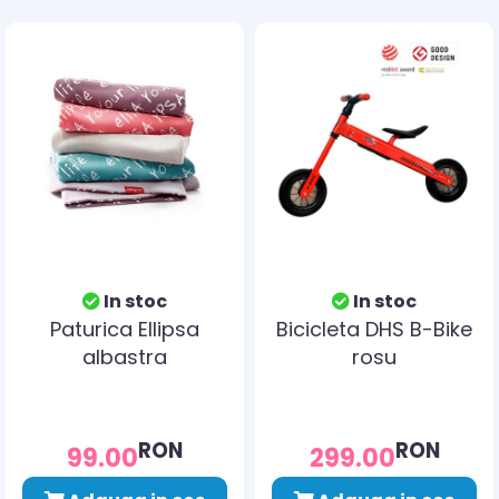
In stoc
In stoc
Paturica Ellipsa
Bicicleta DHS B-Bike
albastra
rosu
RON
RON
99.00
299.00