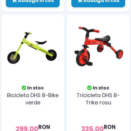
Adauga in cos
Adauga in cos
In stoc
In stoc
Bicicleta DHS B-Bike
Tricicleta DHS B-
verde
Trike rosu
RON
RON
299.00
335.00