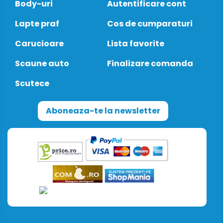
Body-uri
Autentificare cont
Lapte praf
Cos de cumparaturi
Carucioare
Lista favorite
Scaune auto
Finalizare comanda
Scutece
Aboneaza-te la newsletter