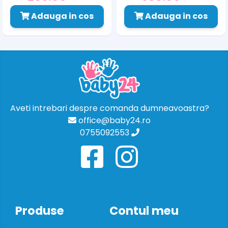
Adauga in cos
Adauga in cos
Aveti intrebari despre comanda dumneavoastra?
office@baby24.ro
0755092553
Produse
Contul meu