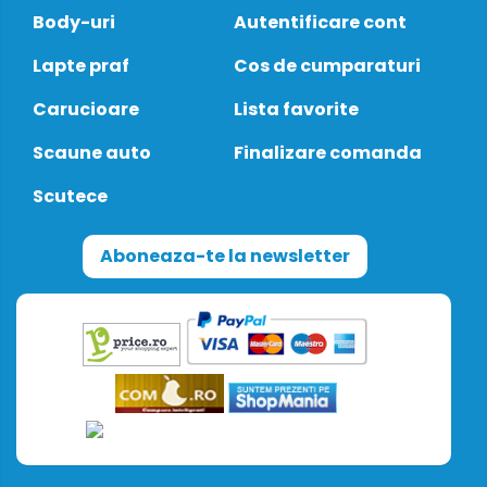
Body-uri
Autentificare cont
Lapte praf
Cos de cumparaturi
Carucioare
Lista favorite
Scaune auto
Finalizare comanda
Scutece
Aboneaza-te la newsletter