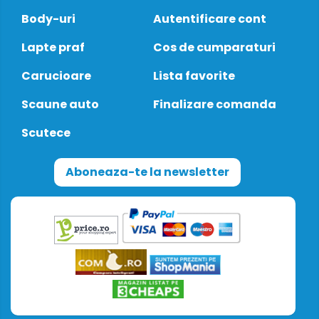
Body-uri
Autentificare cont
Lapte praf
Cos de cumparaturi
Carucioare
Lista favorite
Scaune auto
Finalizare comanda
Scutece
Aboneaza-te la newsletter