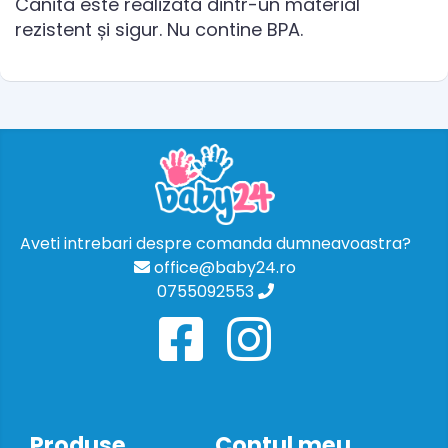
Canita este realizata dintr-un material
rezistent și sigur. Nu contine BPA.
Aveti intrebari despre comanda dumneavoastra?
office@baby24.ro
0755092553
Produse
Contul meu