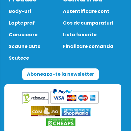
Body-uri
Autentificare cont
Lapte praf
Cos de cumparaturi
Carucioare
Lista favorite
Scaune auto
Finalizare comanda
Scutece
Aboneaza-te la newsletter