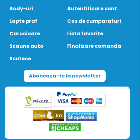
Body-uri
Autentificare cont
Lapte praf
Cos de cumparaturi
Carucioare
Lista favorite
Scaune auto
Finalizare comanda
Scutece
Aboneaza-te la newsletter