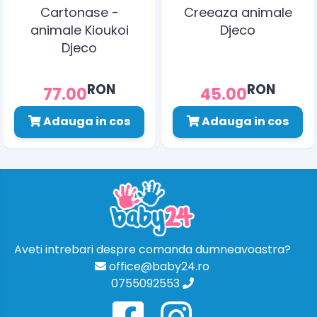
Cartonase -
Creeaza animale
animale Kioukoi
Djeco
Djeco
RON
RON
77.00
45.00
Adauga in cos
Adauga in cos
Aveti intrebari despre comanda dumneavoastra?
office@baby24.ro
0755092553