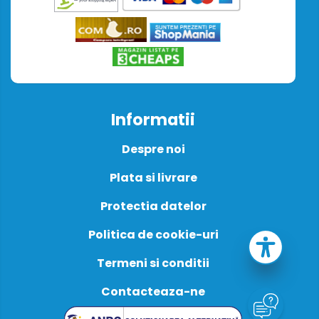
Informatii
Despre noi
Plata si livrare
Protectia datelor
Politica de cookie-uri
Termeni si conditii
Contacteaza-ne