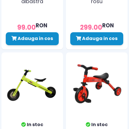
albastra
rosu
RON
RON
99.00
299.00
Adauga in cos
Adauga in cos
In stoc
In stoc