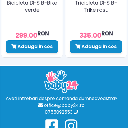
Bicicleta DHS B-Bike
Tricicleta DHS B-
verde
Trike rosu
RON
RON
299.00
335.00
Adauga in cos
Adauga in cos
Aveti intrebari despre comanda dumneavoastra?
office@baby24.ro
0755092553