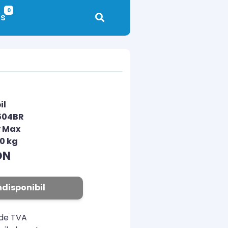
0
s
il
504BR
y Max
00 kg
ON
ndisponibil
ude TVA