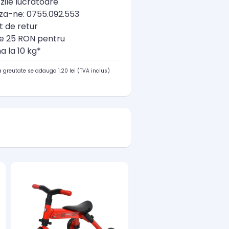
zile lucratoare
a-ne: 0755.092.553
t de retur
re 25 RON pentru
a la 10 kg*
 greutate se adauga 1.20 lei (TVA inclus)