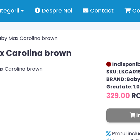
tegorii
Despre Noi
Contact
Co
aby Max Carolina brown
x Carolina brown
Indisponib
SKU: LKCA01
BRAND: Bab
Greutate: 1.
329.00
R
I
Pretul incl