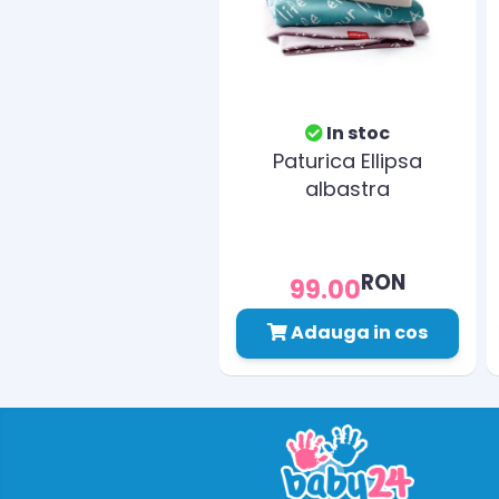
In stoc
Paturica Ellipsa
albastra
RON
99.00
Adauga in cos