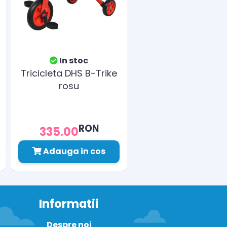
In stoc
Tricicleta DHS B-Trike
rosu
RON
335.00
Adauga in cos
Informatii
Despre noi