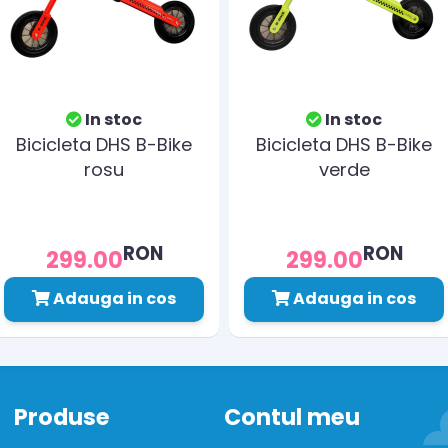
In stoc
In stoc
Bicicleta DHS B-Bike
Bicicleta DHS B-Bike
rosu
verde
RON
RON
299.00
299.00
Adauga in cos
Adauga in cos
Produse
Contul meu