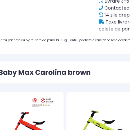
Livrare 3-5 
Contacteaz
14 zile drep
Taxe livra
colete de pan
pentru pachete cu o greutate de pana la 10 kg. Pentru pachetele care depasesc aceasta
 Baby Max Carolina brown