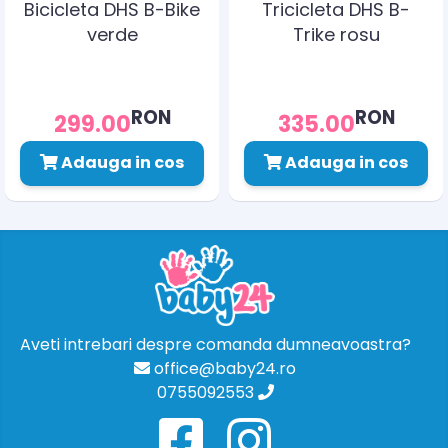
Bicicleta DHS B-Bike
Tricicleta DHS B-
verde
Trike rosu
RON
RON
299.00
335.00
Adauga in cos
Adauga in cos
Aveti intrebari despre comanda dumneavoastra?
office@baby24.ro
0755092553