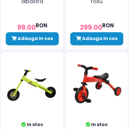
albastra
rosu
RON
RON
99.00
299.00
Adauga in cos
Adauga in cos
In stoc
In stoc