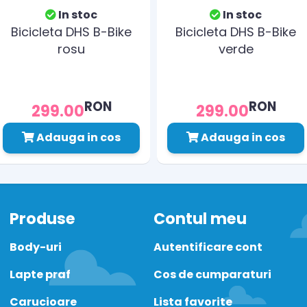
In stoc
In stoc
Bicicleta DHS B-Bike
Bicicleta DHS B-Bike
rosu
verde
RON
RON
299.00
299.00
Adauga in cos
Adauga in cos
Produse
Contul meu
Body-uri
Autentificare cont
Lapte praf
Cos de cumparaturi
Carucioare
Lista favorite