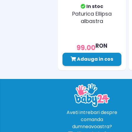
In stoc
Paturica Ellipsa
albastra
RON
99.00
Adauga in cos
Aveti intrebari despre
comanda
dumneavoastra?