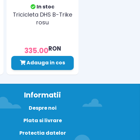
In stoc
Tricicleta DHS B-Trike
rosu
RON
335.00
Adauga in cos
Informatii
Despre noi
Plata si livrare
Protectia datelor