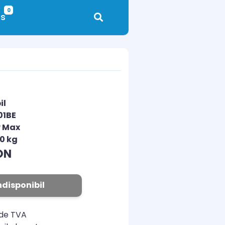
0
s
il
01BE
y Max
00 kg
ON
ndisponibil
ude TVA