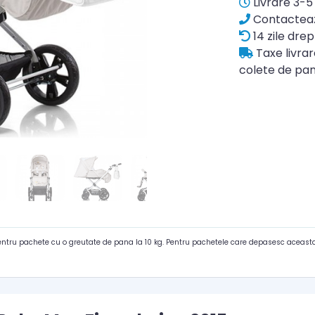
Livrare 3-5 
Contacteaz
14 zile drep
Taxe livra
colete de pan
pentru pachete cu o greutate de pana la 10 kg. Pentru pachetele care depasesc aceasta