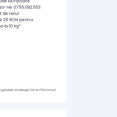
zile lucratoare
a-ne: 0755.092.553
t de retur
re 25 RON pentru
a la 10 kg*
 greutate se adauga 1.20 lei (TVA inclus)