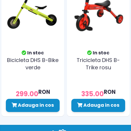
In stoc
In stoc
Bicicleta DHS B-Bike
Tricicleta DHS B-
verde
Trike rosu
RON
RON
299.00
335.00
Adauga in cos
Adauga in cos