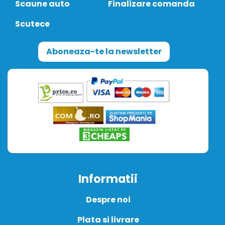
Scaune auto
Finalizare comanda
Scutece
Aboneaza-te la newsletter
Informatii
Despre noi
Plata si livrare