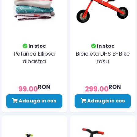
In stoc
In stoc
Paturica Ellipsa
Bicicleta DHS B-Bike
albastra
rosu
RON
RON
99.00
299.00
Adauga in cos
Adauga in cos