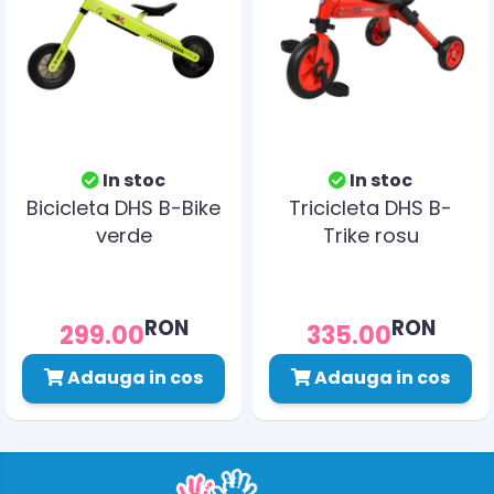
In stoc
In stoc
Bicicleta DHS B-Bike
Tricicleta DHS B-
verde
Trike rosu
RON
RON
299.00
335.00
Adauga in cos
Adauga in cos