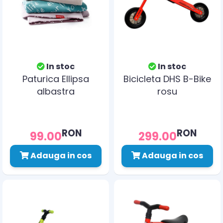
In stoc
In stoc
Paturica Ellipsa
Bicicleta DHS B-Bike
albastra
rosu
RON
RON
99.00
299.00
Adauga in cos
Adauga in cos