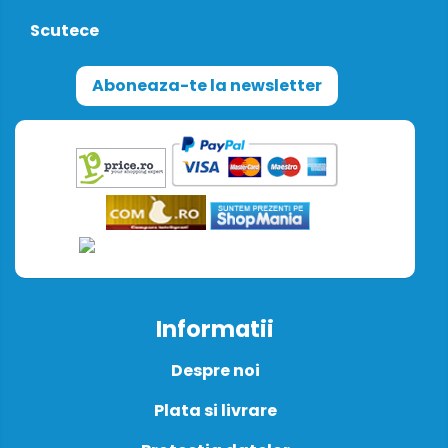
Scutece
Aboneaza-te la newsletter
Informatii
Despre noi
Plata si livrare