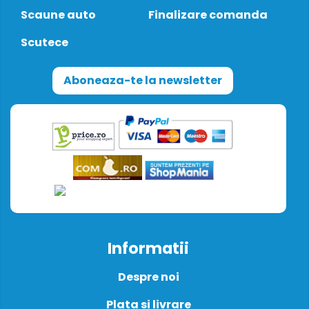
Scaune auto
Finalizare comanda
Scutece
Aboneaza-te la newsletter
Informatii
Despre noi
Plata si livrare