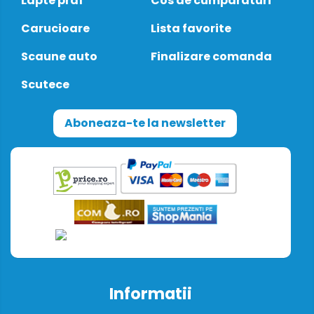
Lapte praf
Cos de cumparaturi
Carucioare
Lista favorite
Scaune auto
Finalizare comanda
Scutece
Aboneaza-te la newsletter
Informatii