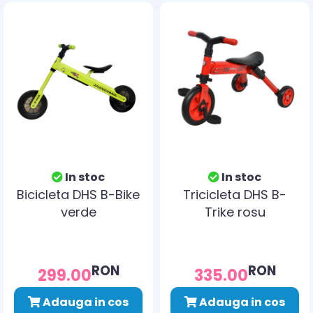
In stoc
In stoc
Bicicleta DHS B-Bike
Tricicleta DHS B-
verde
Trike rosu
RON
RON
299.00
335.00
Adauga in cos
Adauga in cos