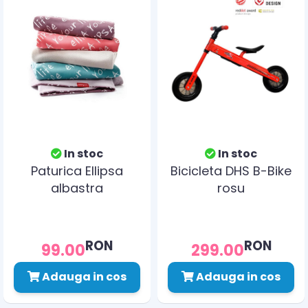
In stoc
In stoc
Paturica Ellipsa
Bicicleta DHS B-Bike
albastra
rosu
RON
RON
99.00
299.00
Adauga in cos
Adauga in cos