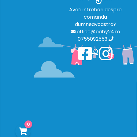
Aveti intrebari despre
comanda
dumneavoastra?
office@baby24.ro
0755092553
0