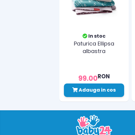
In stoc
Paturica Ellipsa
albastra
RON
99.00
Adauga in cos