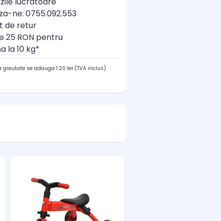
zile lucratoare
a-ne: 0755.092.553
t de retur
re 25 RON pentru
a la 10 kg*
 greutate se adauga 1.20 lei (TVA inclus)