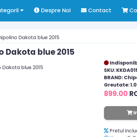
tegorii
Despre Noi
Contact
Co
ipolino Dakota blue 2015
o Dakota blue 2015
Indisponib
SKU: KKDA01
BRAND: Chip
Greutate: 1.
899.00
R
I
Pretul incl