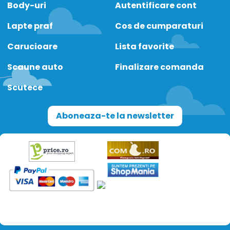
Body-uri
Autentificare cont
Lapte praf
Cos de cumparaturi
Carucioare
Lista favorite
Scaune auto
Finalizare comanda
Scutece
Aboneaza-te la newsletter