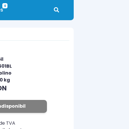
0
s
il
501BL
olino
00 kg
ON
ndisponibil
ude TVA