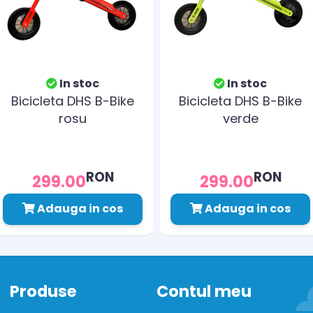
In stoc
In stoc
Bicicleta DHS B-Bike
Bicicleta DHS B-Bike
rosu
verde
RON
RON
299.00
299.00
Adauga in cos
Adauga in cos
Produse
Contul meu