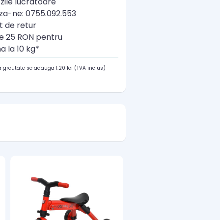
zile lucratoare
a-ne: 0755.092.553
t de retur
re 25 RON pentru
a la 10 kg*
 greutate se adauga 1.20 lei (TVA inclus)