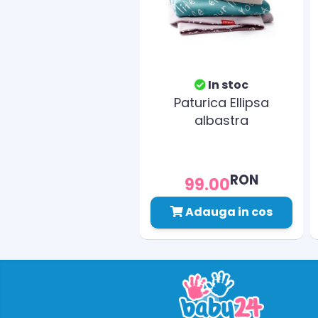
In stoc
Paturica Ellipsa
albastra
RON
99.00
Adauga in cos