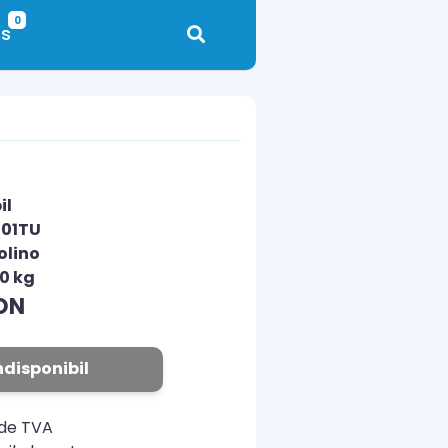
0
s
il
501TU
olino
00 kg
ON
ndisponibil
ude TVA