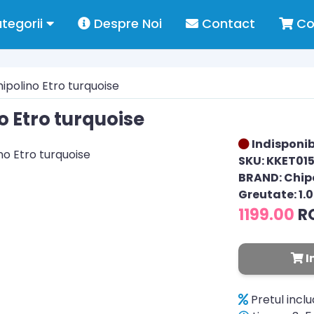
tegorii
Despre Noi
Contact
Co
ipolino Etro turquoise
o Etro turquoise
Indisponib
SKU: KKET01
BRAND: Chip
Greutate: 1.
1199.00
R
I
Pretul incl