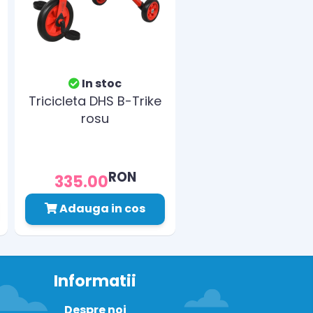
In stoc
Tricicleta DHS B-Trike
rosu
RON
335.00
Adauga in cos
Informatii
Despre noi