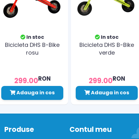
In stoc
In stoc
Bicicleta DHS B-Bike
Bicicleta DHS B-Bike
rosu
verde
RON
RON
299.00
299.00
Adauga in cos
Adauga in cos
Produse
Contul meu