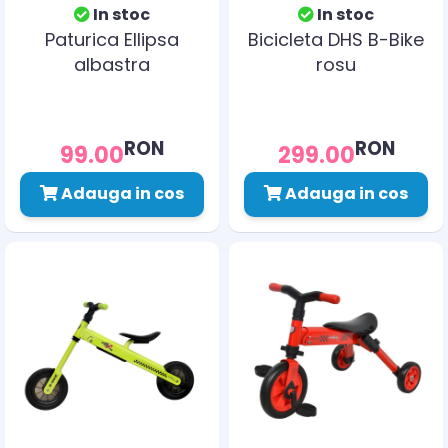
In stoc
In stoc
Paturica Ellipsa
Bicicleta DHS B-Bike
albastra
rosu
RON
RON
99.00
299.00
Adauga in cos
Adauga in cos