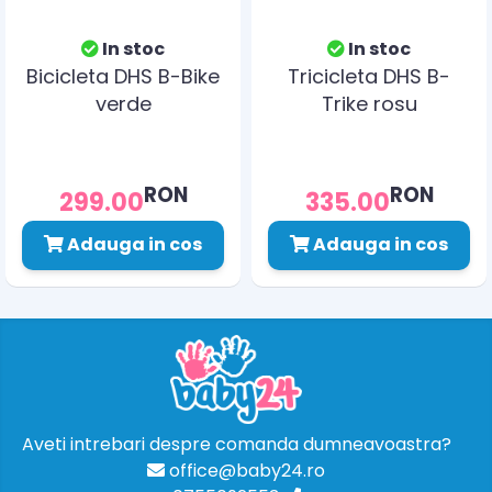
In stoc
In stoc
Bicicleta DHS B-Bike
Tricicleta DHS B-
verde
Trike rosu
RON
RON
299.00
335.00
Adauga in cos
Adauga in cos
Aveti intrebari despre comanda dumneavoastra?
office@baby24.ro