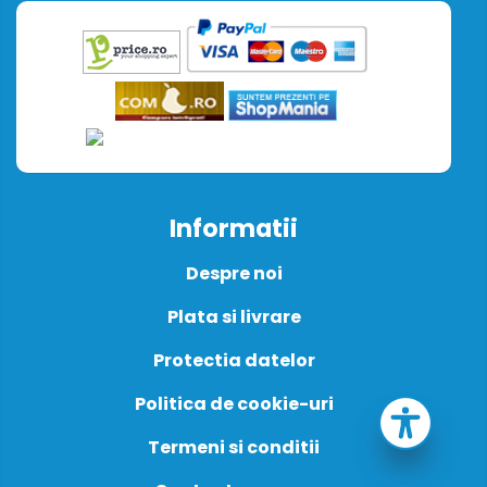
Informatii
Despre noi
Plata si livrare
Protectia datelor
Politica de cookie-uri
Termeni si conditii