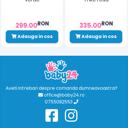
RON
RON
299.00
335.00
Adauga in cos
Adauga in cos
Aveti intrebari despre comanda dumneavoastra?
office@baby24.ro
0755092553