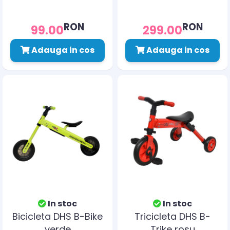
RON
RON
99.00
299.00
Adauga in cos
Adauga in cos
In stoc
In stoc
Bicicleta DHS B-Bike
Tricicleta DHS B-
verde
Trike rosu