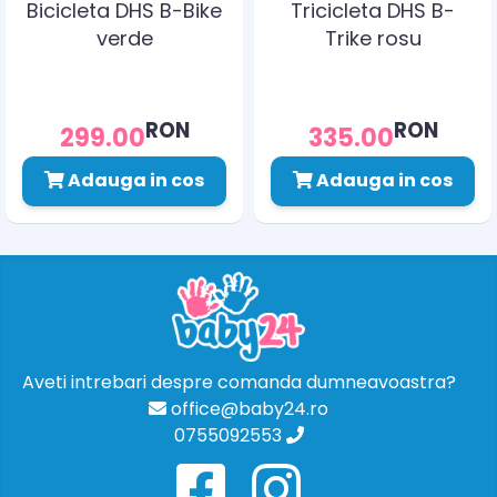
Bicicleta DHS B-Bike
Tricicleta DHS B-
verde
Trike rosu
RON
RON
299.00
335.00
Adauga in cos
Adauga in cos
Aveti intrebari despre comanda dumneavoastra?
office@baby24.ro
0755092553