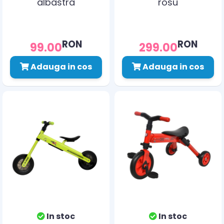
albastra
rosu
RON
RON
99.00
299.00
Adauga in cos
Adauga in cos
In stoc
In stoc