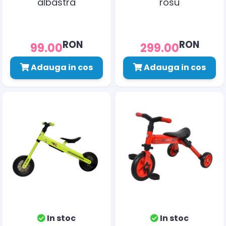
albastra
rosu
RON
RON
99.00
299.00
Adauga in cos
Adauga in cos
In stoc
In stoc