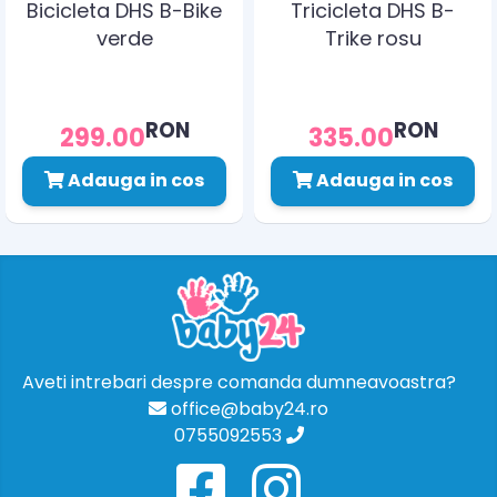
Bicicleta DHS B-Bike
Tricicleta DHS B-
verde
Trike rosu
RON
RON
299.00
335.00
Adauga in cos
Adauga in cos
Aveti intrebari despre comanda dumneavoastra?
office@baby24.ro
0755092553