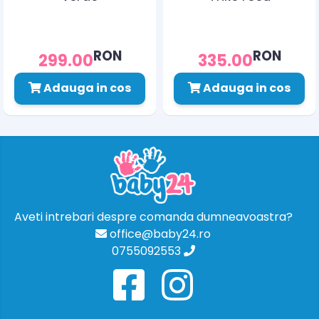
RON
RON
299.00
335.00
Adauga in cos
Adauga in cos
Aveti intrebari despre comanda dumneavoastra?
office@baby24.ro
0755092553