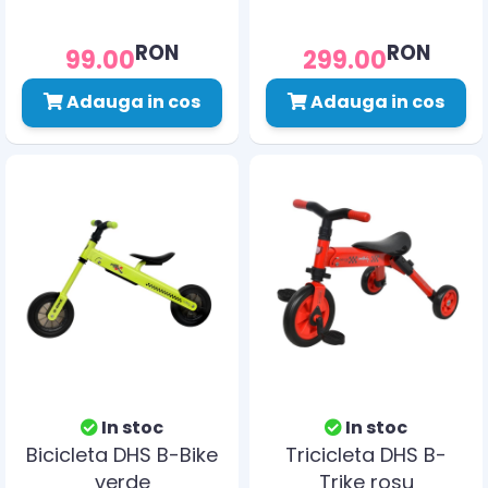
RON
RON
99.00
299.00
Adauga in cos
Adauga in cos
In stoc
In stoc
Bicicleta DHS B-Bike
Tricicleta DHS B-
verde
Trike rosu