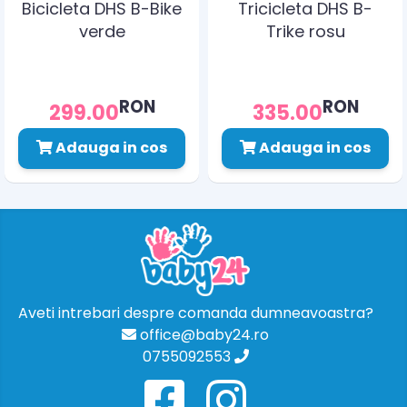
Bicicleta DHS B-Bike
Tricicleta DHS B-
verde
Trike rosu
RON
RON
299.00
335.00
Adauga in cos
Adauga in cos
Aveti intrebari despre comanda dumneavoastra?
office@baby24.ro
0755092553