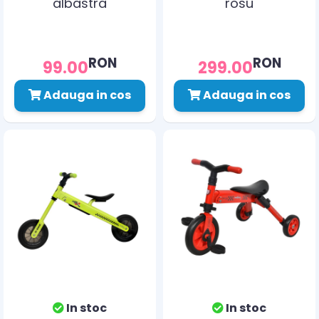
albastra
rosu
RON
RON
99.00
299.00
Adauga in cos
Adauga in cos
In stoc
In stoc