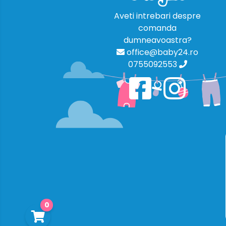
Aveti intrebari despre
comanda
dumneavoastra?
office@baby24.ro
0755092553
0