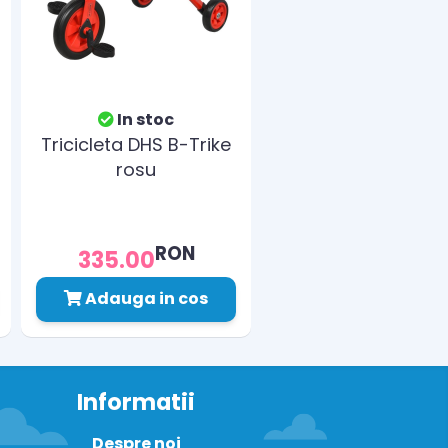
In stoc
Tricicleta DHS B-Trike
rosu
RON
335.00
Adauga in cos
Informatii
Despre noi