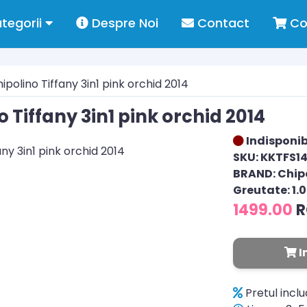
tegorii
Despre Noi
Contact
Co
polino Tiffany 3in1 pink orchid 2014
 Tiffany 3in1 pink orchid 2014
Indisponib
SKU: KKTFS1
BRAND: Chip
Greutate: 1.
1499.00
I
Pretul incl