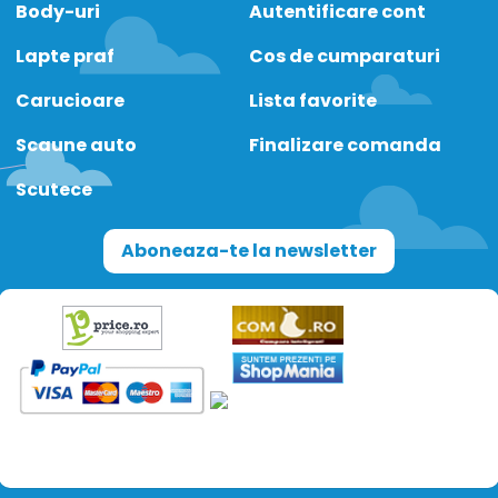
Body-uri
Autentificare cont
Lapte praf
Cos de cumparaturi
Carucioare
Lista favorite
Scaune auto
Finalizare comanda
Scutece
Aboneaza-te la newsletter