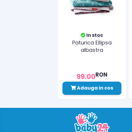
In stoc
Paturica Ellipsa
albastra
RON
99.00
Adauga in cos