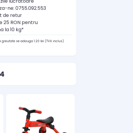
zile lucratoare
a-ne: 0755.092.553
t de retur
re 25 RON pentru
a la 10 kg*
 greutate se adauga 1.20 lei (TVA inclus)
14