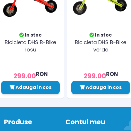
In stoc
In stoc
Bicicleta DHS B-Bike
Bicicleta DHS B-Bike
rosu
verde
RON
RON
299.00
299.00
Adauga in cos
Adauga in cos
Produse
Contul meu