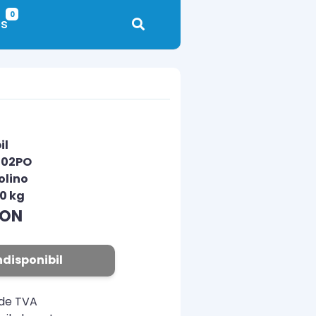
0
s
il
402PO
olino
00 kg
RON
ndisponibil
ude TVA