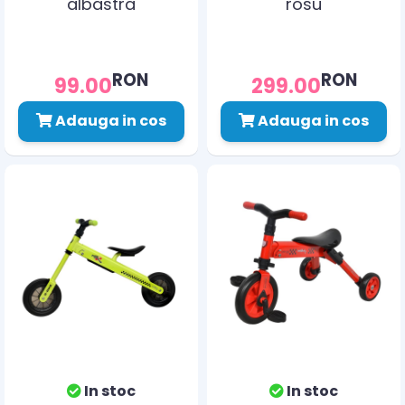
albastra
rosu
RON
RON
99.00
299.00
Adauga in cos
Adauga in cos
In stoc
In stoc