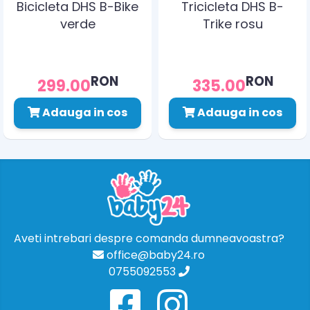
Bicicleta DHS B-Bike
Tricicleta DHS B-
verde
Trike rosu
RON
RON
299.00
335.00
Adauga in cos
Adauga in cos
Aveti intrebari despre comanda dumneavoastra?
office@baby24.ro
0755092553