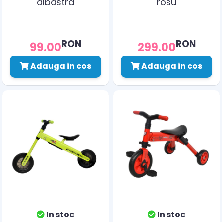
albastra
rosu
RON
RON
99.00
299.00
Adauga in cos
Adauga in cos
In stoc
In stoc