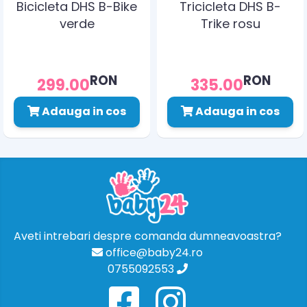
Bicicleta DHS B-Bike
Tricicleta DHS B-
verde
Trike rosu
RON
RON
299.00
335.00
Adauga in cos
Adauga in cos
Aveti intrebari despre comanda dumneavoastra?
office@baby24.ro
0755092553