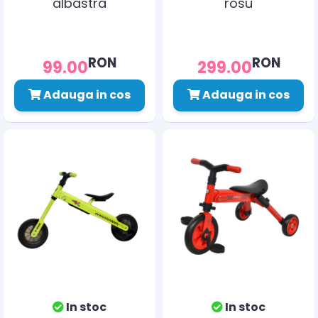
albastra
rosu
RON
RON
99.00
299.00
Adauga in cos
Adauga in cos
In stoc
In stoc