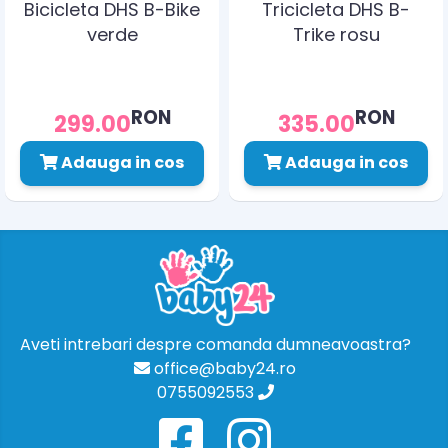
Bicicleta DHS B-Bike
Tricicleta DHS B-
verde
Trike rosu
RON
RON
299.00
335.00
Adauga in cos
Adauga in cos
Aveti intrebari despre comanda dumneavoastra?
office@baby24.ro
0755092553