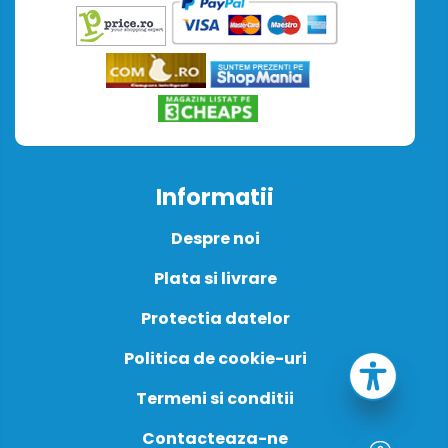
Informatii
Despre noi
Plata si livrare
Protectia datelor
Politica de cookie-uri
Termeni si conditii
Contacteaza-ne