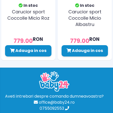
In stoc
In stoc
Carucior sport
Carucior sport
Coccolle Micio Roz
Coccolle Micio
Albastru
RON
RON
779.00
779.00
Adauga in cos
Adauga in cos
Aveti intrebari despre comanda dumneavoastra?
office@baby24.ro
0755092553