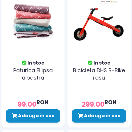
In stoc
In stoc
Paturica Ellipsa
Bicicleta DHS B-Bike
albastra
rosu
RON
RON
99.00
299.00
Adauga in cos
Adauga in cos