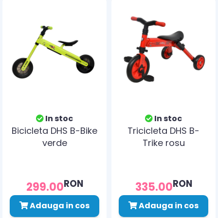
In stoc
In stoc
Bicicleta DHS B-Bike
Tricicleta DHS B-
verde
Trike rosu
RON
RON
299.00
335.00
Adauga in cos
Adauga in cos