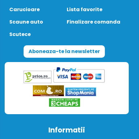
Carucioare
Lista favorite
Scaune auto
Finalizare comanda
Scutece
Aboneaza-te la newsletter
Informatii