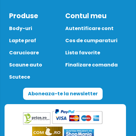
Produse
Contul meu
Body-uri
Autentificare cont
Lapte praf
Cos de cumparaturi
Carucioare
Lista favorite
Scaune auto
Finalizare comanda
Scutece
Aboneaza-te la newsletter