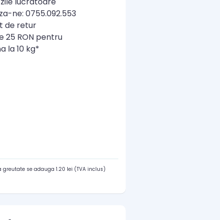
zile lucratoare
a-ne: 0755.092.553
t de retur
re 25 RON pentru
a la 10 kg*
 greutate se adauga 1.20 lei (TVA inclus)