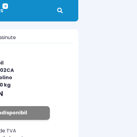
0
s
asinute
il
402CA
olino
00 kg
N
ndisponibil
ude TVA