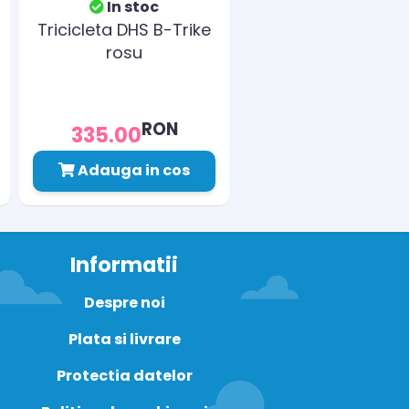
In stoc
Tricicleta DHS B-Trike
rosu
RON
335.00
Adauga in cos
Informatii
Despre noi
Plata si livrare
Protectia datelor