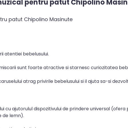
muzical pentru patut Chipolino Masi
ntru patut Chipolino Masinute
i atentiei bebelusului.
miscarii sunt foarte atractive si starnesc curiozitatea bebe
caruselului atrag privirile bebelusului si il ajuta sa-si dez
i cu ajutorulul dispozitivului de prindere universal (ofera 
le de lemn).