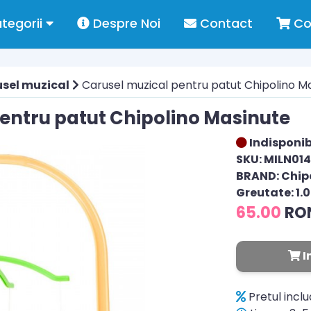
tegorii
Despre Noi
Contact
Co
sel muzical
Carusel muzical pentru patut Chipolino M
entru patut Chipolino Masinute
Indisponib
SKU: MILN01
BRAND: Chip
Greutate: 1.
65.00
RO
I
Pretul incl