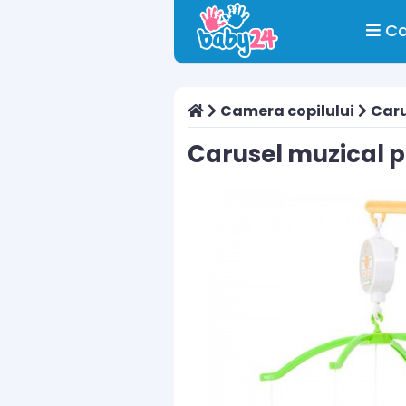
Ca
Camera copilului
Caru
Carusel muzical p