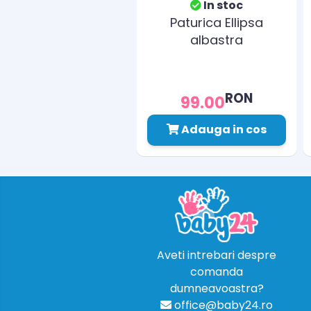
In stoc
Paturica Ellipsa
albastra
RON
99.00
Adauga in cos
Aveti intrebari despre
comanda
dumneavoastra?
office@baby24.ro