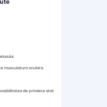
nute
lusului.
volte musculatura oculara.
posibilitatea de prindere atat