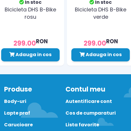
In stoc
In stoc
Bicicleta DHS B-Bike
Bicicleta DHS B-Bike
rosu
verde
RON
RON
299.00
299.00
Adauga in cos
Adauga in cos
Produse
Contul meu
Body-uri
Autentificare cont
Lapte praf
Cos de cumparaturi
Carucioare
Lista favorite