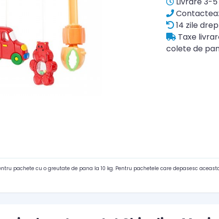
Livrare 3-5 
Contacteaz
14 zile drep
Taxe livra
colete de pan
pentru pachete cu o greutate de pana la 10 kg. Pentru pachetele care depasesc aceasta