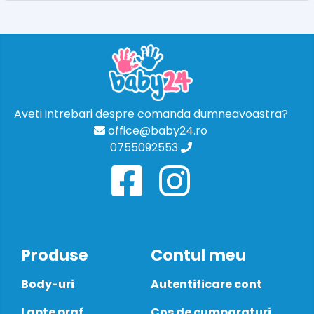
Aveti intrebari despre comanda dumneavoastra?
office@baby24.ro
0755092553
Produse
Contul meu
Body-uri
Autentificare cont
Lapte praf
Cos de cumparaturi