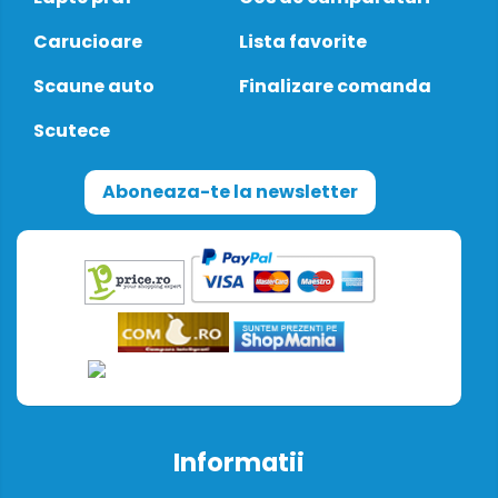
Carucioare
Lista favorite
Scaune auto
Finalizare comanda
Scutece
Aboneaza-te la newsletter
Informatii