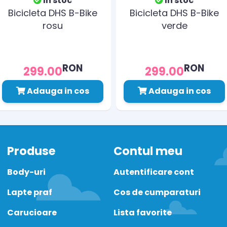
In stoc
In stoc
Bicicleta DHS B-Bike
Bicicleta DHS B-Bike
rosu
verde
RON
RON
299.00
299.00
Adauga in cos
Adauga in cos
Produse
Contul meu
Body-uri
Autentificare cont
Lapte praf
Cos de cumparaturi
Carucioare
Lista favorite