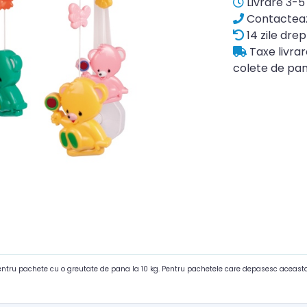
Livrare 3-5 
Contacteaz
14 zile drep
Taxe livra
colete de pan
pentru pachete cu o greutate de pana la 10 kg. Pentru pachetele care depasesc aceasta