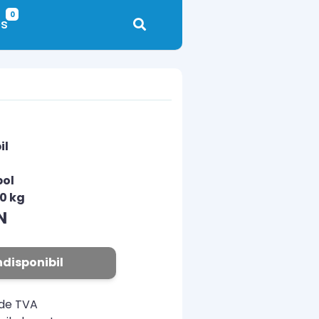
0
s
il
pol
00 kg
N
ndisponibil
ude TVA