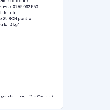
zile lucratoare
a-ne: 0755.092.553
t de retur
re 25 RON pentru
a la 10 kg*
 greutate se adauga 1.20 lei (TVA inclus)