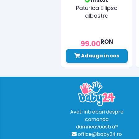
In stoc
Paturica Ellipsa
albastra
RON
99.00
Adauga in cos
Aveti intrebari despre
comanda
dumneavoastra?
office@baby24.ro