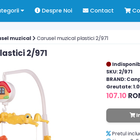
tegorii
Despre Noi
Contact
Co
sel muzical
Carusel muzical plastici 2/971
astici 2/971
Indisponib
SKU: 2/971
BRAND: Can
Greutate: 1.
107.10
RO
I
Pretul incl