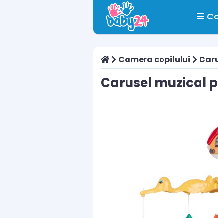
Ca
Camera copilului
Caru
Carusel muzical pl