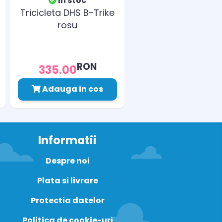
In stoc
Tricicleta DHS B-Trike
rosu
RON
335.00
Adauga in cos
Informatii
Despre noi
Plata si livrare
Protectia datelor
Politica de cookie-uri