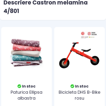
Descriere Castron melamina
4/801
In stoc
In stoc
Paturica Ellipsa
Bicicleta DHS B-Bike
albastra
rosu