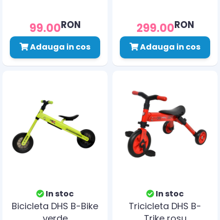
RON
RON
99.00
299.00
Adauga in cos
Adauga in cos
In stoc
In stoc
Bicicleta DHS B-Bike
Tricicleta DHS B-
verde
Trike rosu