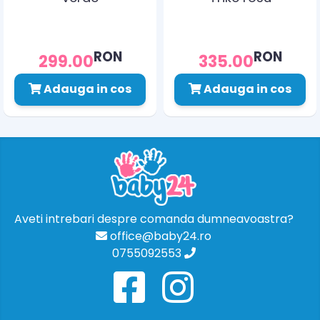
RON
RON
299.00
335.00
Adauga in cos
Adauga in cos
Aveti intrebari despre comanda dumneavoastra?
office@baby24.ro
0755092553